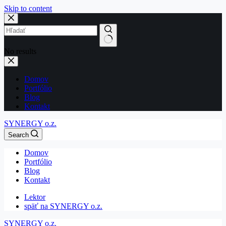
Skip to content
No results
Domov
Portfólio
Blog
Kontakt
SYNERGY o.z.
Search
Domov
Portfólio
Blog
Kontakt
Lektor
späť na SYNERGY o.z.
SYNERGY o.z.