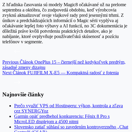
Z hľadiska časovania sú modely Magic8 očakávané už na prelome
septembra a októbra, čo zodpovedá obdobiu, keď výrobcovia
zvyknú aktualizovať svoje vlajkové rady pred jesennými trhmi. Z
únikov a predchádzajúcich informácií o Magic sérii vyplýva aj
očakávanie lepšej foto výbavy a AI funkcií, no 3C dokumentácia je
dôležitá práve kvôli potvrdeniu praktických detailov, ako je
nabíjanie, ktoré ovplyvňuje používateľskú skúsenosť a pozíciu
telefónov v segmente.
Previous
Článok
OnePlus 15 – čiernejší než kedykoľvek predtým,
zásadné zmeny dizajnu
Next
Článok
FUJIFILM X-E5 — Kompaktná radosť z fotenia
Najnovšie články
Prečo využiť VPS od Hostingeru: výkon, kontrola a zľava
cez SYNERGYoz
Garmin opäť predbehol konkurenciu: Fénix 8 Pro s
MicroLED displejom a 4500 nitmi
Slovensko zatiaľ súhlasí so zavedením kontroverzného „Chat