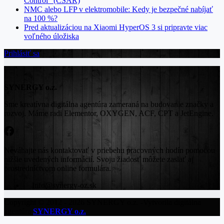
Control“ (CSAR)
NMC alebo LFP v elektromobile: Kedy je bezpečné nabíjať
na 100 %?
Pred aktualizáciou na Xiaomi HyperOS 3 si pripravte viac
voľného úložiska
Prihlásiť sa
SYNERGY o.z.
Sme kreatívna digitálna agentúra zameraná na budovanie značky a
rozvoj. Máme radi Elementor, OXYGEN, ACF, CPT a JetEngine.
Neváhajte nás kontaktovať v priebehu pracovných hodín pomocou
nižšie uvedených informácií. Svoju žiadosť môžete zaslať aj
prostredníctvom online formulára.
Info@synergy-oz.sk
Copyright © 2012 - 2026 SYNERGY o.z. -Vytvorila digitálna
agentúra
SYNERGY o.z.