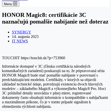
Menu
HONOR Magic8: certifikácie 3C
naznačujú pomalšie nabíjanie než doteraz
SYNERGY
14. augusta 2025
IT NEWS
TOUCHIT https://touchit.sk/?p=753960
Informácie dostupné v 3C (čínska certifikácia národných
komunikačných zariadení) poukazujú na to, že pripravovaná séria
HONOR Magic8 bude mať pomalšie nabíjanie v porovnaní s
predchádzajúcimi modelmi. Certifikáty, v ktorých sa objavili
základné technické údaje, potvrdzujú existenciu dvoch hlavných
modelov – základného Magic8 a výkonnejšieho Magic8 Pro. Hoci
3C príslušné detaily neuvádza v plnej miere, registrované
dokumenty často obsahujú informácie o kompatibilite s nabíjačkami
a maximálnom príkone, čo je v tomto prípade signálom k
obmedzeniu rýchlosti nabíjania.