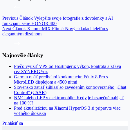
Previous
Článok
Vylepšite svoje fotografie z dovolenky s AI
funkciami série HONOR 400
Next
Článok
Xiaomi MIX Flip 2: Nový skladací telefón s
elegantným dizajnom
Najnovšie články
Prečo využiť VPS od Hostingeru: výkon, kontrola a zľava
cez SYNERGYoz
Garmin opäť predbehol konkurenciu: Fénix 8 Pro s
MicroLED displejom a 4500 nitmi
Slovensko zatiaľ súhlasí so zavedením kontroverzného „Chat
Control“ (CSAR)
NMC alebo LFP v elektromobile: Kedy je bezpečné nabíjať
na 100 %?
Pred aktualizáciou na Xiaomi HyperOS 3 si pripravte viac
voľného úložiska
Prihlásiť sa