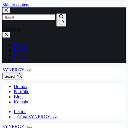
Skip to content
No results
Domov
Portfólio
Blog
Kontakt
SYNERGY o.z.
Search
Domov
Portfólio
Blog
Kontakt
Lektor
späť na SYNERGY o.z.
SYNERGY o.z.