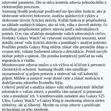
zdravotné parametre, čím sa stáva kontrola zdravia jednoduchším a
efektívnejším procesom.
Samsung Health poskytuje používateľom špeciálne funkcie, ako je
sledovanie srdcovej frekvencie, analýza spánkových cyklov a
sledovanie úrovne fyzickej aktivity. Každá funkcia je prispôsobená
na základe osobných údajov, ako sú vek, váha a úroveň aktivity, čo
umožňuje prispôsobenie plánov zdravia podľa individuálnych
potrieb. O to viac uľahčuje dosiahnutie vašich zdravotných cieľov.
Hodinky Galaxy Watch7 sú vybavené rozsiahlymi senzormi, ktoré
dokážu merať vašu fyzickú aktivitu a pomáhajú v analýze pokroku.
Použitím prsteňa Galaxy Ring môžete získať ešte presnejšie údaje o
svojom tele, vrátane hodnotení zdravia a detoxikácie. Prsteň navyše
sleduje pohyb a spánok, čím ponúka komplexný pohľad na vašu
regeneráciu a vitalitu.
Monitorovanie zdravia mužov a ich výživa sú kľúčom k prevencii
chronických ochorení. Samsung Health vám umožňuje
zaznamenávať aj príjem potravín a sledovať tak váš kalorický
príjem. Môžete si nastaviť svoje denné ciele a získať motiváciu k
dodržiavaniu zdravého životného štýlu.
Celkový prehľad a analýza údajov vám môžu poskytnúť dôležité
informácie o vašom zdraví, a pomôžu vám nastaviť si primerané
ciele a dosiahnuť ich. S kombinovaním zariadení ako Galaxy S25
Ultra, Galaxy Watch7 a Galaxy Ring je monitoring zdravia nielen
efektívny, ale aj zábavný. Myslite na svoje zdravie a používajte
technológiu na jeho zlepšenie.