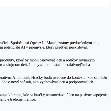
i hračiek. Spoločnosti OpenAI a Mattel, známy predovšetkým ako
ím potenciálu AI v priemysle, ktorý predtým neexistoval.
 produkty, ktoré by mohli oslovovať deti a rodičov rovnakým
 a záujmom detí, čím by sa mohli stať interaktívnejšími a
eneratívna AI to mení. Hračky budú uvedené do kontextu, kde sa môžu
u. Ide o nový spôsob, ako vychovávať deti a podporovať ich
tupe k hraniu, kde sa hračky nezameriavajú len na pasívne zapojenie,
sahuje tradičné hranice.