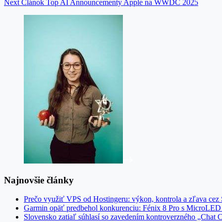
Next
Článok
Top AI Announcementy Apple na WWDC 2025
Najnovšie články
Prečo využiť VPS od Hostingeru: výkon, kontrola a zľava 
Garmin opäť predbehol konkurenciu: Fénix 8 Pro s MicroLED 
Slovensko zatiaľ súhlasí so zavedením kontroverzného „Chat