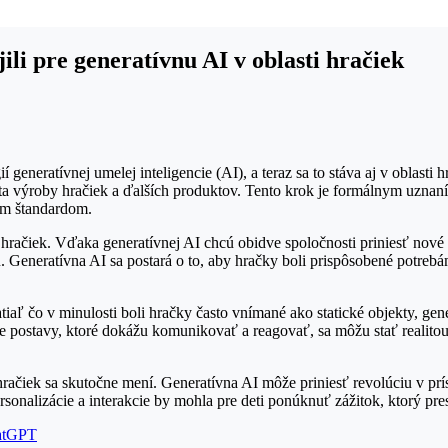
li pre generatívnu AI v oblasti hračiek
generatívnej umelej inteligencie (AI), a teraz sa to stáva aj v oblast
veta výroby hračiek a ďalších produktov. Tento krok je formálnym uznan
ým štandardom.
hračiek. Vďaka generatívnej AI chcú obidve spoločnosti priniesť nové
Generatívna AI sa postará o to, aby hračky boli prispôsobené potrebám
tiaľ čo v minulosti boli hračky často vnímané ako statické objekty, g
e postavy, ktoré dokážu komunikovať a reagovať, sa môžu stať realito
čiek sa skutočne mení. Generatívna AI môže priniesť revolúciu v prís
rsonalizácie a interakcie by mohla pre deti ponúknuť zážitok, ktorý pre
hatGPT