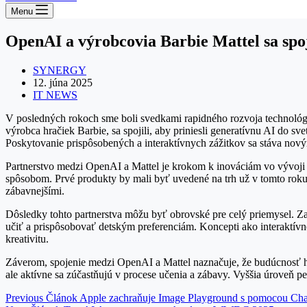
Menu
OpenAI a výrobcovia Barbie Mattel sa spoji
SYNERGY
12. júna 2025
IT NEWS
V posledných rokoch sme boli svedkami rapidného rozvoja technológií 
výrobca hračiek Barbie, sa spojili, aby priniesli generatívnu AI do s
Poskytovanie prispôsobených a interaktívnych zážitkov sa stáva nov
Partnerstvo medzi OpenAI a Mattel je krokom k inováciám vo vývoji 
spôsobom. Prvé produkty by mali byť uvedené na trh už v tomto roku. 
zábavnejšími.
Dôsledky tohto partnerstva môžu byť obrovské pre celý priemysel. Za
učiť a prispôsobovať detským preferenciám. Koncepti ako interaktívn
kreativitu.
Záverom, spojenie medzi OpenAI a Mattel naznačuje, že budúcnosť hra
ale aktívne sa zúčastňujú v procese učenia a zábavy. Vyššia úroveň pe
Previous
Článok
Apple zachraňuje Image Playground s pomocou C