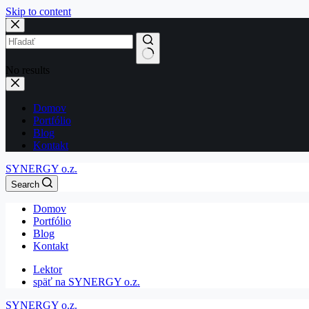
Skip to content
No results
Domov
Portfólio
Blog
Kontakt
SYNERGY o.z.
Search
Domov
Portfólio
Blog
Kontakt
Lektor
späť na SYNERGY o.z.
SYNERGY o.z.