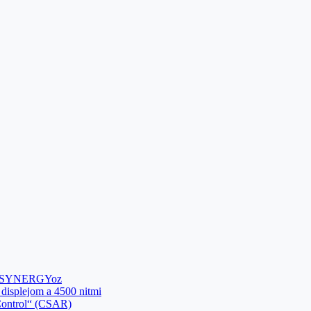
cez SYNERGYoz
displejom a 4500 nitmi
 Control“ (CSAR)