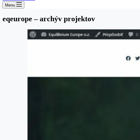
Menu
eqeurope – archýv projektov