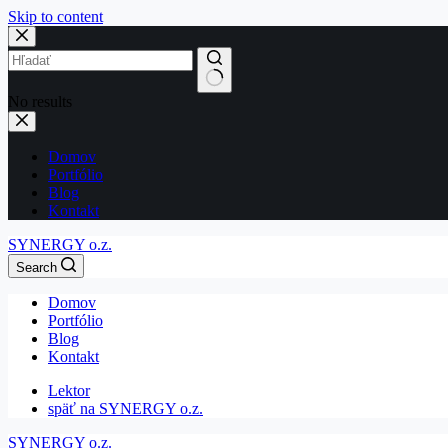
Skip to content
No results
Domov
Portfólio
Blog
Kontakt
SYNERGY o.z.
Search
Domov
Portfólio
Blog
Kontakt
Lektor
späť na SYNERGY o.z.
SYNERGY o.z.