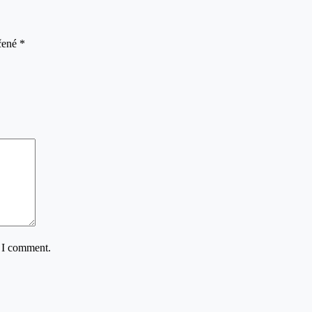
čené
*
e I comment.